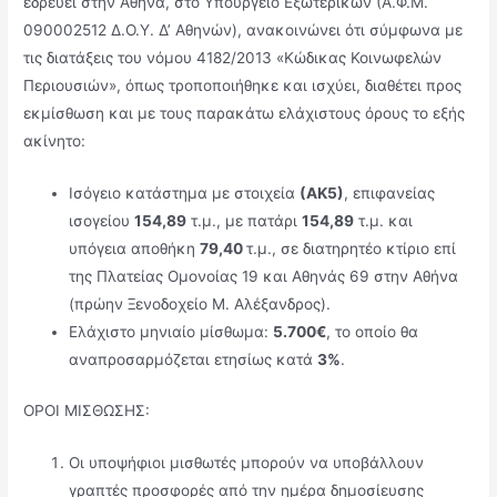
εδρεύει στην Αθήνα, στο Υπουργείο Εξωτερικών (Α.Φ.Μ.
090002512 Δ.Ο.Υ. Δ’ Αθηνών), ανακοινώνει ότι σύµφωνα µε
τις διατάξεις του νόμου 4182/2013 «Κώδικας Κοινωφελών
Περιουσιών», όπως τροποποιήθηκε και ισχύει, διαθέτει προς
εκμίσθωση και με τους παρακάτω ελάχιστους όρους το εξής
ακίνητο:
Ισόγειο κατάστημα με στοιχεία
(ΑΚ5)
, επιφανείας
ισογείου
154,89
τ.μ., με πατάρι
154,89
τ.μ. και
υπόγεια αποθήκη
79,40
τ.μ., σε διατηρητέο κτίριο επί
της Πλατείας Ομονοίας 19 και Αθηνάς 69 στην Αθήνα
(πρώην Ξενοδοχείο Μ. Αλέξανδρος).
Ελάχιστο μηνιαίο μίσθωμα:
5.700€
, το οποίο θα
αναπροσαρμόζεται ετησίως κατά
3%
.
ΟΡΟΙ ΜΙΣΘΩΣΗΣ:
Οι υποψήφιοι μισθωτές μπορούν να υποβάλλουν
γραπτές προσφορές από την ηµέρα δηµοσίευσης