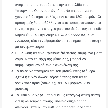
ανάρτησης της παρούσας στην ιστοσελίδα του
Υπουργείου Οικονοµικών, όπου θα παραμείνει για
χρονικό διάστηµα τουλάχιστον είκοσι (20) ηµερών. Οι
προσφορές θα υποβάλλονται είτε αυτοπροσώπως από
τον προσφέροντα στα γραφεία του ιδρύματος στην οδό
Καρνεάδου 18 στην Αθήνα, τηλ. 210-7222153, 210-
7236889, είτε ταχυδροµικώς µε συστηµένη επιστολή ή
µε ταχυµεταφορές.
Η µίσθωση θα είναι τριετούς διάρκειας, σύμφωνα με το
νόμο. Μετά τη λήξη της µίσθωσης, µπορεί να
συµφωνηθεί εγγράφως η ανανέωσή της.
Το τέλος χαρτοσήμου επί του μισθώματος (σήμερα
3,6%) ή τυχόν άλλος φόρος ή τέλος που θα το
αντικαταστήσει (όπως λ.χ. Φ.Π.Α.) βαρύνουν το
μισθωτή.
Το µίσθιο θα χρησιµοποιηθεί ως επαγγελµατική στέγη
για τη λειτουργία πάσης φύσεως επιχείρησης.
Απαγορεύεται η υπομίσθωση ή παραχώρηση της