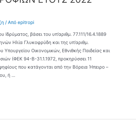
ξη
/ Από
epitropi
υ Ιδρύματος, βάσει του υπ’αριθμ. 77.111/16.4.1889
νών Ηλία Γλυκοφρύδη και της υπ’αριθμ.
υ Υπουργείου Οικονομικών, Εθνιθκής Παιδείας και
ιών (ΦΕΚ 94-Β-31.1.1972, προκηρύσσει 11
ψηφίους που κατάγονται από την Βόρεια Ήπειρο –
ου, ή …