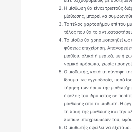
είτε ταχυδροµικώς µε συστηµέν
Η µίσθωση θα είναι τριετούς δι
µίσθωσης, µπορεί να συµφωνηθ
Το τέλος χαρτοσήμου επί του μ
τέλος που θα το αντικαταστήσει
Το µίσθιο θα χρησιµοποιηθεί ως
φύσεως επιχείρηση. Απαγορεύε
μισθίου, ολικά ή μερικά, με ή χ
νομικό πρόσωπο, χωρίς προηγο
Ο μισθωτής, κατά τη σύναψη τη
ίδρυμα, ως εγγυοδοσία, ποσό ίσο
τήρηση των όρων της μισθωτήρι
όφελος του ιδρύματος σε περί
μίσθωσης από το μισθωτή. Η εγγ
τη λύση της μίσθωσης και την 
λοιπών υποχρεώσεων του, εφόσ
Ο μισθωτής οφείλει να εξετάσει