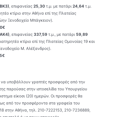
(BΚ3)
, επιφανείας
25,30
τ.μ. με πατάρι
24,64
τ.μ.
ρητέο κτίριο στην Αθήνα επί της Πλατείας
ρώην Ξενοδοχείο Μπάγκειον).
00€
(ΑΚ4)
, επιφανείας
337,59
τ.μ., με πατάρι
59,89
 διατηρητέο κτίριο επί της Πλατείας Ομονοίας 19 και
ενοδοχείο Μ. Αλέξανδρος).
75€
ν να υποβάλλουν γραπτές προσφορές από την
ης παρούσας στην ιστοσελίδα του Υπουργείου
άστηµα είκοσι (20) ηµερών. Οι προσφορές θα
ως από τον προσφέροντα στα γραφεία του
18 στην Αθήνα, τηλ. 210-7222153, 210-7236889,