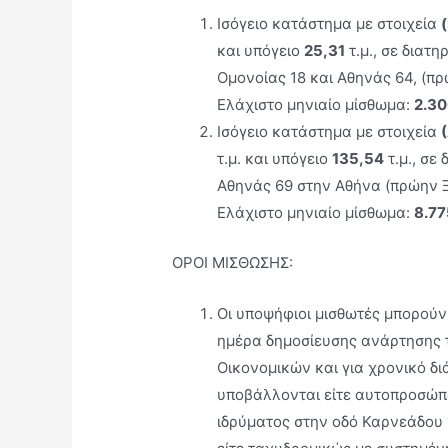
Ισόγειο κατάστημα με στοιχεία
και υπόγειο
25,31
τ.μ., σε διατη
Ομονοίας 18 και Αθηνάς 64, (π
Ελάχιστο μηνιαίο μίσθωμα:
2.3
Ισόγειο κατάστημα με στοιχεία
τ.μ. και υπόγειο
135,54
τ.μ., σε
Αθηνάς 69 στην Αθήνα (πρώην Ξ
Ελάχιστο μηνιαίο μίσθωμα:
8.7
ΟΡΟΙ ΜΙΣΘΩΣΗΣ:
Οι υποψήφιοι μισθωτές μπορού
ηµέρα δηµοσίευσης ανάρτησης τ
Οικονοµικών και για χρονικό δι
υποβάλλονται είτε αυτοπροσώπ
ιδρύματος στην οδό Καρνεάδου 