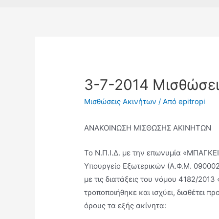
3-7-2014 Μισθώσει
Μισθώσεις Ακινήτων
/ Από
epitropi
ΑΝΑΚΟΙΝΩΣΗ ΜΙΣΘΩΣΗΣ ΑΚΙΝΗΤΩΝ
Το Ν.Π.Ι.∆. µε την επωνυμία «ΜΠΑΓΚΕ
Υπουργείο Εξωτερικών (Α.Φ.Μ. 090002
µε τις διατάξεις του νόμου 4182/201
τροποποιήθηκε και ισχύει, διαθέτει π
όρους τα εξής ακίνητα: