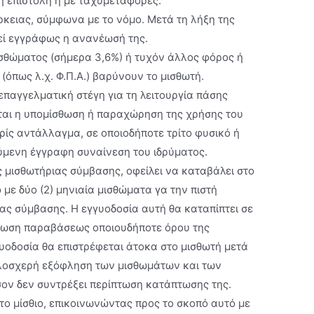
η επιστολή ή µε ταχυµεταφορές.
άρκειας, σύμφωνα με το νόμο. Μετά τη λήξη της
εί εγγράφως η ανανέωσή της.
ισθώματος (σήμερα 3,6%) ή τυχόν άλλος φόρος ή
 (όπως λ.χ. Φ.Π.Α.) βαρύνουν το μισθωτή.
 επαγγελµατική στέγη για τη λειτουργία πάσης
ται η υπομίσθωση ή παραχώρηση της χρήσης του
ωρίς αντάλλαγμα, σε οποιοδήποτε τρίτο φυσικό ή
ύμενη έγγραφη συναίνεση του ιδρύματος.
ς μισθωτήριας σύμβασης, οφείλει να καταβάλει στο
 με δύο (2) μηνιαία μισθώματα γα την πιστή
ας σύμβασης. Η εγγυοδοσία αυτή θα καταπίπτει σε
πτωση παραβάσεως οποιουδήποτε όρου της
υοδοσία θα επιστρέφεται άτοκα στο μισθωτή μετά
ολοσχερή εξόφληση των μισθωμάτων και των
ον δεν συντρέξει περίπτωση κατάπτωσης της.
 το μίσθιο, επικοινωνώντας προς το σκοπό αυτό με