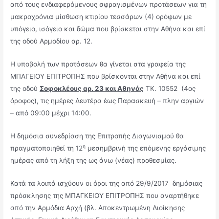
από τους ενδιαφερόμενους σφραγισμένων προτάσεων για τη
μακροχρόνια μί­σθωση κτιρίου τεσσάρων (4) ορόφων με
υπόγειο, ισόγειο και δώμα που βρίσκεται στην Αθήνα και επί
της οδού Αρμοδίου αρ. 12.
Η υποβολή των προτάσεων θα γίνεται στα γραφεία της
ΜΠΑΓΕΙΟΥ ΕΠΙΤΡΟΠΗΣ που βρίσκονται στην Αθήνα και επί
της οδού
Σοφοκλέους αρ. 23 και Αθηνάς
ΤΚ. 10552 (4ος
όροφος), τις ημέρες Δευτέρα έως Παρασκευή – πλην αργιών
– από 09:00 μέχρι 14:00.
Η δημόσια συνεδρίαση της Επιτροπής Διαγωνισμού θα
η
πραγματοποιηθεί τη 12
μεσημβρινή της επόμενης εργάσιμης
ημέρας από τη λήξη της ως άνω (νέας) προθεσμίας.
Κατά τα λοιπά ισχύουν οι όροι της από 29/9/2017 δημόσιας
πρόσκλησης της ΜΠΑΓΚΕΙΟΥ ΕΠΙΤΡΟΠΗΣ που αναρτήθηκε
από την Αρμόδια Αρχή (βλ. Αποκεντρωμένη Διοίκησης